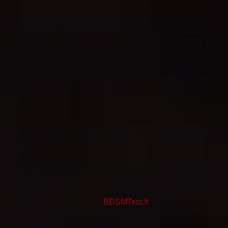
En abordant ces mythes et réalités, il est possible de
démystifier la dynamique "Little" et de promouvoir une
compréhension plus nuancée et respectueuse de cette
pratique. Cela permet non seulement de protéger et de
valider les expériences de ceux qui s'engagent dans ces
relations, mais aussi de contribuer à une culture BDSM plus
informée, saine et consensuelle.
Testez votre attirance pour le rôle de
little
Si vous avez toujours été curieuse de savoir si l'archétype
"Little" au sein de la dynamique BDSM résonne avec vous,
pourquoi ne pas franchir le pas et explorer cette facette de
votre personnalité? Le test
BDSMTest.fr
offre une
merveilleuse opportunité de plonger dans l'univers
complexe et du BDSM, y compris la découverte de