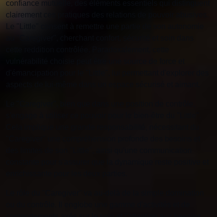
confiance mutuelle, des éléments essentiels qui distinguent
clairement ces pratiques des relations de pouvoir abusives.
Le "Little" consent à remettre une partie de son autonomie
au "Caregiver", cherchant confort, sécurité et soin dans
cette reddition contrôlée. Paradoxalement, cette
vulnérabilité choisie peut être une source de force et
d'émancipation pour le "Little", lui permettant d'explorer des
aspects de lui-même dans un espace sécurisé et aimant.
Le "Caregiver", bien que dans une position de contrôle,
s'engage à utiliser ce pouvoir pour le bien-être du "Little".
Cela implique une grande responsabilité, nécessitant du
"Caregiver" une compréhension profonde des besoins et
des limites de son "Little", ainsi qu'une communication
constante pour s'assurer que la dynamique reste positive et
enrichissante pour les deux parties.
Le rôle du "Caregiver" va au-delà de la simple domination
ou du contrôle. Il englobe une gamme d'activités et de
comportements axés sur le soin et l'attention aux besoins