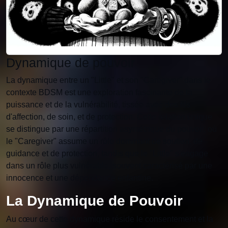
Dynamique de pouvoir
La dynamique entre un "Little" et son "Caregiver" dans le
contexte BDSM est une exploration fascinante de la
puissance et de la vulnérabilité, tissée avec des fils
d'affection, de soin, et de protection. Cette relation unique
se distingue par une répartition asymétrique du pouvoir, où
le "Caregiver" assume un rôle dominant de soutien, de
guidance et de protection, tandis que le "Little" s'engage
dans un rôle plus vulnérable, souvent caractérisé par une
innocence et une dépendance enfantine.
La Dynamique de Pouvoir
Au cœur de cette dynamique réside le consentement et la