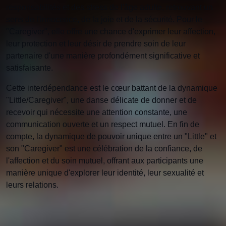
responsabilités et des stress de l'âge adulte, retrouvant un
sens de l'innocence, de la joie et de la sécurité. Pour le
"Caregiver", elle offre une chance d'exprimer leur affection,
leur protection et leur désir de prendre soin de leur
partenaire d'une manière profondément significative et
satisfaisante.
Cette interdépendance est le cœur battant de la dynamique
"Little/Caregiver", une danse délicate de donner et de
recevoir qui nécessite une attention constante, une
communication ouverte et un respect mutuel. En fin de
compte, la dynamique de pouvoir unique entre un "Little" et
son "Caregiver" est une célébration de la confiance, de
l'affection et du soin mutuel, offrant aux participants une
manière unique d'explorer leur identité, leur sexualité et
leurs relations.