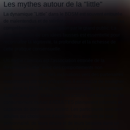
Les mythes autour de la "little"
La dynamique "Little" dans le BDSM est souvent entourée
de malentendus et de stéréotypes qui peuvent obscurcir sa
compréhension et sa perception par le grand public. La
démystification de ces idées fausses est essentielle pour
reconnaître la légitimité, la profondeur et la richesse de
cette pratique consensuelle.
Un mythe commun est l'association erronée de la
dynamique "Little" avec des comportements non
consensuels ou avec des inclinations vers des partenaires
inappropriés (de type p*dophilie). Il est crucial de souligner
que dans le BDSM, et particulièrement dans la dynamique
"Little/Caregiver", toutes les interactions sont basées sur le
consentement mutuel d'ADULTES pleinement informés et
capables de donner leur accord. Les participants sont des
adultes qui choisissent d'explorer des aspects de leur
personnalité, de leurs désirs et de leurs besoins dans un