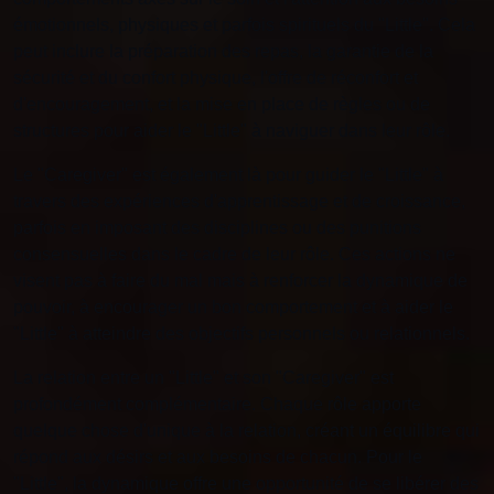
émotionnels, physiques et parfois spirituels du "Little". Cela
peut inclure la préparation des repas, la garantie de la
sécurité et du confort physique, l'offre de réconfort et
d'encouragement, et la mise en place de règles ou de
structures pour aider le "Little" à naviguer dans leur rôle.
Le "Caregiver" est également là pour guider le "Little" à
travers des expériences d'apprentissage et de croissance,
parfois en imposant des disciplines ou des punitions
consensuelles dans le cadre de leur rôle. Ces actions ne
visent pas à faire du mal mais à renforcer la dynamique de
pouvoir, à encourager un bon comportement et à aider le
"Little" à atteindre des objectifs personnels ou relationnels.
La relation entre un "Little" et son "Caregiver" est
profondément complémentaire. Chaque rôle apporte
quelque chose d'unique à la relation, créant un équilibre qui
répond aux désirs et aux besoins de chacun. Pour le
"Little", la dynamique offre une opportunité de se libérer des