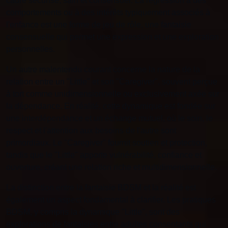
cadre sécurisé, sain et consensuel. La régression à des
comportements ou à des intérêts typiquement associés à
l'enfance est une forme de jeu de rôle, une fantaisie
consensuelle qui permet une expression et une exploration
personnelles.
Un autre malentendu courant concerne la nature de la
relation entre un "Little" et son "Caregiver", souvent perçue
à tort comme unidimensionnelle ou exclusivement axée sur
la dépendance. En réalité, cette dynamique est fondée sur
une interdépendance et un échange mutuel, où le soin, le
respect et l'attention aux besoins de l'autre sont
primordiaux. Le "Caregiver" fournit soutien et protection,
tandis que le "Little" apporte vulnérabilité, confiance et
ouverture, créant une relation riche et multidimensionnelle.
La distinction entre la fantaisie BDSM et la réalité est
également un aspect fondamental à clarifier. Les pratiques
BDSM, y compris la dynamique "Little", sont des
explorations de fantaisies entre adultes consentants qui