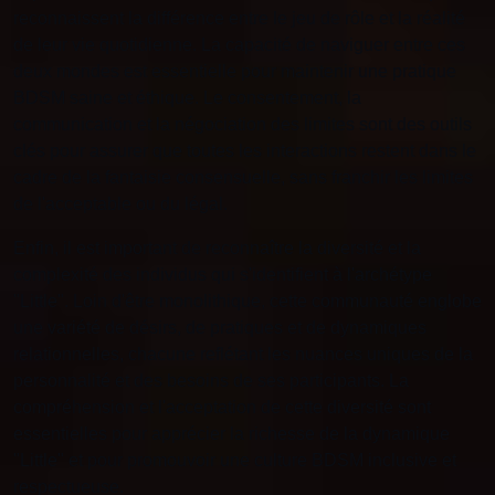
reconnaissent la différence entre le jeu de rôle et la réalité
de leur vie quotidienne. La capacité de naviguer entre ces
deux mondes est essentielle pour maintenir une pratique
BDSM saine et éthique. Le consentement, la
communication et la négociation des limites sont des outils
clés pour assurer que toutes les interactions restent dans le
cadre de la fantaisie consensuelle, sans franchir les limites
de l'acceptable ou du légal.
Enfin, il est important de reconnaître la diversité et la
complexité des individus qui s'identifient à l'archétype
"Little". Loin d'être monolithique, cette communauté englobe
une variété de désirs, de pratiques et de dynamiques
relationnelles, chacune reflétant les nuances uniques de la
personnalité et des besoins de ses participants. La
compréhension et l'acceptation de cette diversité sont
essentielles pour apprécier la richesse de la dynamique
"Little" et pour promouvoir une culture BDSM inclusive et
respectueuse.