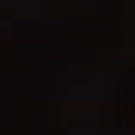
l'archétype "Little". Ce test en ligne, à la fois ludique et
instructif, vous guide à travers une série de questions
pensées pour réfléchir sur vos préférences et désirs, vous
aidant à identifier les aspects de la dynamique BDSM qui
vous attirent le plus.
Que vous soyez débutante dans l'exploration de la
sexualité BDSM ou que vous cherchiez à mieux
comprendre vos inclinations, BDSMTest peut être une étape
précieuse dans votre voyage personnel. En répondant
honnêtement à chaque question, vous pourriez découvrir
que l'archétype "Little" résonne profondément avec vous,
vous offrant des insights sur vos désirs de soin, de
protection, et d'une relation nourrissante avec un
"Caregiver".
Ce test peut également être un excellent point de départ
pour des conversations avec des partenaires potentiels ou
actuels sur vos besoins et désirs dans une relation BDSM. Il